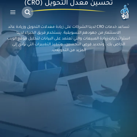
تحسين معدل التحويل (CRO)
تساعد خدمات CRO لدينا الشركات على زيادة معدلات التحويل وزيادة عائد
الاستثمار من جهودهم التسويقية. يستخدم فريق الخبراء لدينا
استراتيجيات زيادة المبيعات
والتي تعتمد على البيانات لتحليل موقع الويب
الخاص بك ، وتحديد فرص التحسين ، وتنفيذ التغييرات التي تؤدي إلى
المزيد من التحويلات.