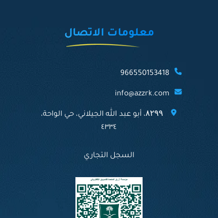
معلومات الاتصال
966550153418
info@azzrk.com
۸۲۹۹، أبو عبد الله الجيلاني، حي الواحة،
٤٣٣٤
السجل التجاري