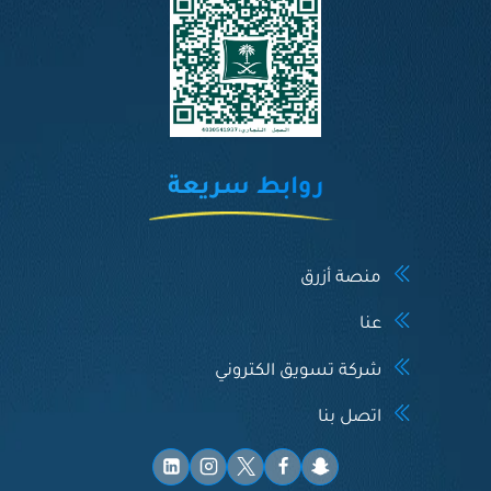
ما هي خبرتك في هذا المجال؟ *
من فضلك ارفع CV هنا *
الاقتراحات واالاستفسارات *
روابط سريعة
منصة أزرق
عنا
شركة تسويق الكتروني
اتصل بنا