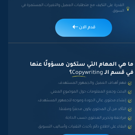
السيرة الذاتية:
ملاحظات:
القدرة على التكيف مع متطلبات العميل والتغيرات المستمرة في
موقفك من التجنيد *
السوق.
إعفاء نهائي
ملاحظات:
إعفاء مؤقت
قدم الان
تأجيل
أدى الخدمة
غير ذلك
ازاي عرفت عن فرص التدريب
ما هي المهام التي ستكون مسؤولًا عنها
لشركة ازرق؟ *
في قسم الـ
Copywriting
؟
Facebook
فهم أهداف العميل والجمهور المستهدف.
Linkedin
البحث وجمع المعلومات حول الموضوع المعني.
صديق داخل الشركة
إنشاء محتوى عالي الجودة وموجه للجمهور المستهدف.
Other
التأكد من أن المحتوى يكون محفزًا ومقنعًا.
اتكلم عن نفسك *
مراجعة وتحرير المحتوى حسب الحاجة.
البقاء على اطلاع دائم بأحدث التقنيات وأساليب التسويق.