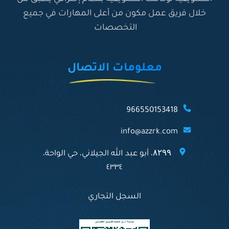
خلال فريق عمل مكون من أعلى المهارات في جميع
التخصصات
معلومات الاتصال
ما هي خطتك بعد انتهاء التدريب؟
*
966550153418
info@azzrk.com
۸۲۹۹، أبو عبد الله الجيلاني، حي الواحة،
٤٣٣٤
السجل التجاري
ما هو المجال الذي ترغب في
التدريب فيه؟ *