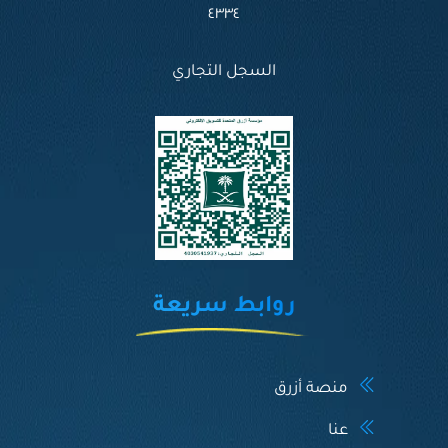
٤٣٣٤
السجل التجاري
روابط سريعة
منصة أزرق
عنا