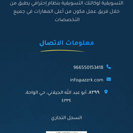
التسويقية لوكالتك التسويقية بنظام إحترافي يطبق من
م
ف
ة
ب
ل
م
عّ
خلال فريق عمل مكون من أعلى المهارات في جميع
ت
ا
التخصصات
ق
ي
ج
ل
ر
:
ة
ة
ا
د
ل
ل
معلومات الاتصال
ك
ي
ت
ل
ر
ش
و
ا
966550153418
ن
م
ي
ل
info@azzrk.com
ا
ح
۸۲۹۹، أبو عبد الله الجيلاني، حي الواحة،
ت
٤٣٣٤
ر
ا
ف
السجل التجاري
ي
م