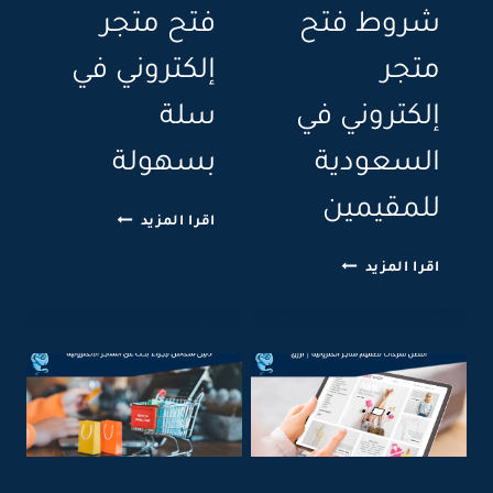
شروط فتح
فتح متجر
متجر
إلكتروني في
إلكتروني في
سلة
السعودية
بسهولة
للمقيمين
د
اقرا المزيد
ل
خ
ي
اقرا المزيد
ط
ل
و
ش
ا
ر
ت
و
و
ط
ش
ف
ر
ت
و
ح
ط
م