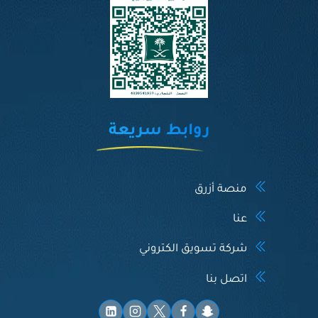
ج
ا
ن
ي
ب
س
ه
و
ل
روابط سريعة
ة
منصة أزرق
عنا
شركة تسويق الكتروني
اتصل بنا