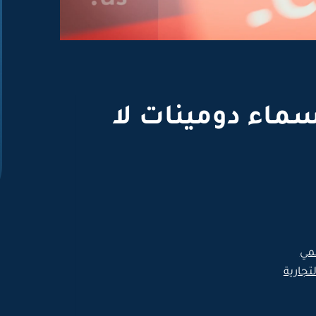
اسماء دومينات لا
قمي
تجارية